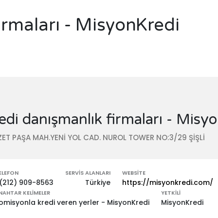
irmaları - MisyonKredi
edi danışmanlık firmaları - Misy
ZET PAŞA MAH.YENİ YOL CAD. NUROL TOWER NO:3/29 ŞİŞLİ
ELEFON
SERVIS ALANLARI
WEBSITE
(212) 909-8563
Türkiye
https://misyonkredi.com/
NAHTAR KELIMELER
YETKILI
omisyonla kredi veren yerler - MisyonKredi
MisyonKredi