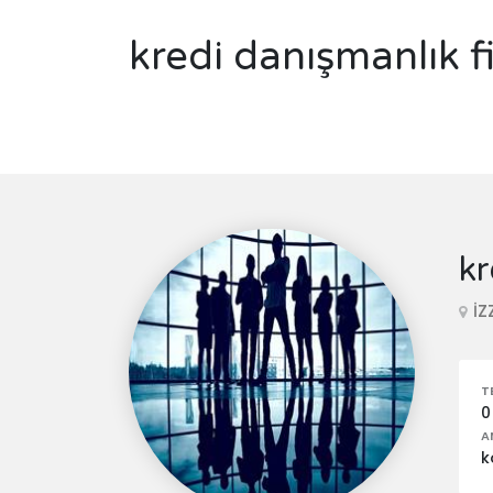
kredi danışmanlık f
kr
İZ
T
0
A
k