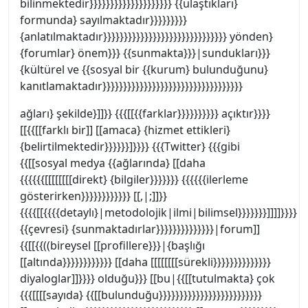
bilinmektedir}}}}}}}}}}}}}}}}}}}} {{ulaştıkları}
formunda} sayılmaktadır}}}}}}}}}
{anlatılmaktadır}}}}}}}}}}}}}}}}}}}}}}}}}}}}}} yönden}
{forumlar} önem}}} {{sunmakta}}}|sundukları}}}
{kültürel ve {{sosyal bir {{kurum} bulunduğunu}
kanıtlamaktadır}}}}}}}}}}}}}}}}}}}}}}}}}}}}}}}}}}
ağları} şekilde}]]}} {{{[[{{farklar}}}}}}}}}} açıktır}}}}
[[{{[[farklı bir]] [[amaca} {hizmet ettikleri}
{belirtilmektedir}}}}}}]}}}} {{{Twitter} {{{gibi
{{[[sosyal medya {{ağlarında} [[daha
{{{{{{[[[[[[[[direkt} {bilgiler}}}}}}} {{{{{{ilerleme
gösterirken}}}}}}}}}}}} [[,|;]]}}
{{{{[[{{{{detaylı}|metodolojik|ilmi|bilimsel}}}}}}}]]]]}}}}
{{çevresi} {sunmaktadırlar}}}}}}}}}}}}}}|forum]]
{{[[{{((bireysel [[profillere}}}|{başlığı
[[altında}}}}}}}}}}}} [[daha [[[[[[[[sürekli}}}}}}}}}}}}}}
diyaloglar]]}}}} olduğu}}} [[bu|{{[[tutulmakta} çok
{{{[[[[sayıda} {{[[bulunduğu}}}}}}}}}}}}}}}}}}}}}}}}}