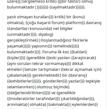
üzere]]|sergilemesi} kritik} {[[bir faktör} olmuş
bulunmaktadır|}}}}}}}} {sayılmaktadır}}}}}}.
yazılı olmayan kuralları}}} kritik} bir {konu}
olmakta}, {çoğu başarılı forum} platform}} davranış
standartları konusunda} net bilgiler
sunmaktadır}}}}. diyalog}
gerçekleştirmek}|Hoşlanmadığınız fikirlerle
yaşamak}}}}} yapısının}}} temelinde}}}}}
bulunmaktadır}}}}. Foruma ilk kez {{katılan}
{kişiler}}}} {genellikle {{eski yazıları {{araştırarak}
{aynı soruları tekrar sormamaya}}} dikkat
etmeleri|benzer tartışmaları {tekrar açmamak için}
çabalamak}}} gerekmektedir} bir {davranış}
{{exhibitlerler}}}}}}. gönderilen}}} yazılar}}} tepkiyle
selamlanırken}|olumsuz biçimde}
{{değerlendirilirken}}}}} ve {genellikle
{{moderatörler tarafından}}} çıkartıldığından}}},
arınmakta}|olmakta}|bakmakta}}|eylemlerden}}