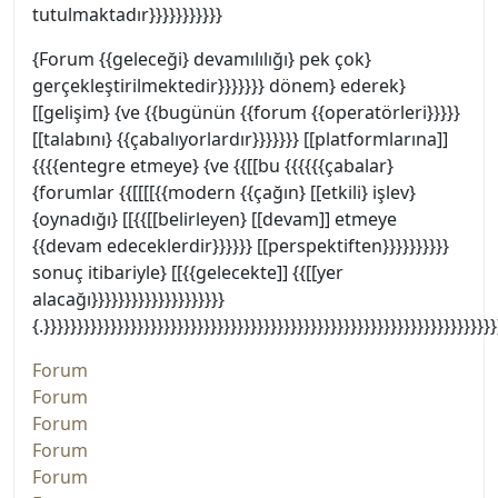
tutulmaktadır}}}}}}}}}}}
{Forum {{geleceği} devamılılığı} pek çok}
gerçekleştirilmektedir}}}}}}} dönem} ederek}
[[gelişim} {ve {{bugünün {{forum {{operatörleri}}}}}
[[talabını} {{çabalıyorlardır}}}}}}} [[platformlarına]]
{{{{entegre etmeye} {ve {{[[bu {{{{{{çabalar}
{forumlar {{[[[[{{modern {{çağın} [[etkili} işlev}
{oynadığı} [[{{[[belirleyen} [[devam]] etmeye
{{devam edeceklerdir}}}}}} [[perspektiften}}}}}}}}}}
sonuç itibariyle} [[{{gelecekte]] {{[[yer
alacağı}}}}}}}}}}}}}}}}}}}}
{.}}}}}}}}}}}}}}}}}}}}}}}}}}}}}}}}}}}}}}}}}}}}}}}}}}}}}}}}}}}}}}}}}}}}
Forum
Forum
Forum
Forum
Forum