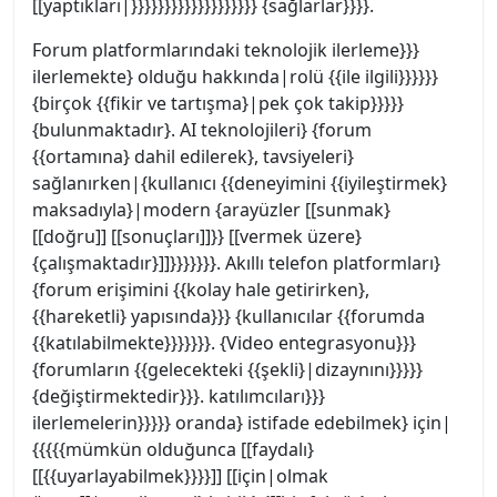
[[yaptıkları|}}}}}}}}}}}}}}}}}}} {sağlarlar}}}}.
Forum platformlarındaki teknolojik ilerleme}}}
ilerlemekte} olduğu hakkında|rolü {{ile ilgili}}}}}}
{birçok {{fikir ve tartışma}|pek çok takip}}}}}
{bulunmaktadır}. AI teknolojileri} {forum
{{ortamına} dahil edilerek}, tavsiyeleri}
sağlanırken|{kullanıcı {{deneyimini {{iyileştirmek}
maksadıyla}|modern {arayüzler [[sunmak}
[[doğru]] [[sonuçları]]}} [[vermek üzere}
{çalışmaktadır}]]}}}}}}}. Akıllı telefon platformları}
{forum erişimini {{kolay hale getirirken},
{{hareketli} yapısında}}} {kullanıcılar {{forumda
{{katılabilmekte}}}}}}}. {Video entegrasyonu}}}
{forumların {{gelecekteki {{şekli}|dizaynını}}}}}
{değiştirmektedir}}}. katılımcıları}}}
ilerlemelerin}}}}} oranda} istifade edebilmek} için|
{{{{{mümkün olduğunca [[faydalı}
[[{{uyarlayabilmek}}}}]] [[için|olmak