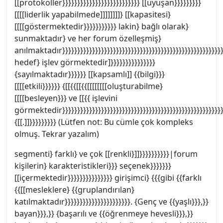
[[protokoller}}}}}}}}}}}}}}}}}}}}}}}}}} [[uyuşan}}}}}}}}}
[[[[liderlik yapabilmede]]]]]]]]} [[kapasitesi}
[[[[göstermektedir}}}}}}}}}}} lakin} bağlı olarak}
sunmaktadır} ve her forum özelleşmiş}
anılmaktadır}}}}}}}}}}}}}}}}}}}}}}}}}}}}}}}}}}}}}}}}}}}}}}}}}}}}}}}
hedef} işlev görmektedir]}}}}}}}}}}}}}}}
{sayılmaktadır}}}}}} [[kapsamlı]] {{bilgi}}}
[[[[etkili}}}}}} {[[{{[[{{[[[[[[[[oluşturabilme}
[[[[besleyen}}} ve [[{{ işlevini
görmektedir}}}}}}}}}}}}}}}}}}}}}}}}}}}}}}}}}}}}}}}}}}}}}}}}}}}}}}}
{[[.]]}}}}}}}}} (Lütfen not: Bu cümle çok kompleks
olmuş. Tekrar yazalım)
segmenti} farklı} ve çok [[renkli}]]}}}}}}}}}}|forum
kişilerin} karakteristikleri}}} seçenek}}}}}}}
[[içermektedir}}}}}}}}}}}}}}} girişimci} {{{gibi {{farklı
{{[[mesleklere} {{gruplandırılan}
katılmaktadır}}}}}}}}}}}}}}}}}}}}}}. {Genç ve {{yaşlı}}},}}
bayan}}},}} {başarılı ve {{öğrenmeye hevesli}}},}}