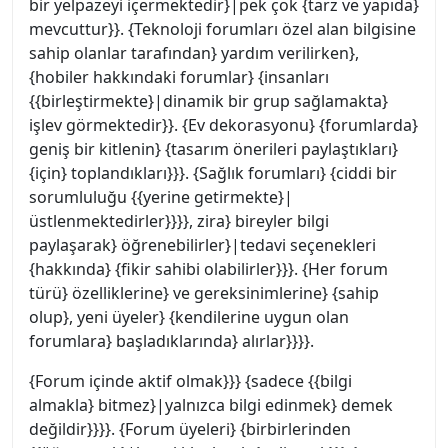
bir yelpazeyi içermektedir}|pek çok {tarz ve yapıda}
mevcuttur}}. {Teknoloji forumları özel alan bilgisine
sahip olanlar tarafından} yardım verilirken},
{hobiler hakkındaki forumlar} {insanları
{{birleştirmekte}|dinamik bir grup sağlamakta}
işlev görmektedir}}. {Ev dekorasyonu} {forumlarda}
geniş bir kitlenin} {tasarım önerileri paylaştıkları}
{için} toplandıkları}}}. {Sağlık forumları} {ciddi bir
sorumluluğu {{yerine getirmekte}|
üstlenmektedirler}}}}, zira} bireyler bilgi
paylaşarak} öğrenebilirler}|tedavi seçenekleri
{hakkında} {fikir sahibi olabilirler}}}. {Her forum
türü} özelliklerine} ve gereksinimlerine} {sahip
olup}, yeni üyeler} {kendilerine uygun olan
forumlara} başladıklarında} alırlar}}}}.
{Forum içinde aktif olmak}}} {sadece {{bilgi
almakla} bitmez}|yalnızca bilgi edinmek} demek
değildir}}}}. {Forum üyeleri} {birbirlerinden