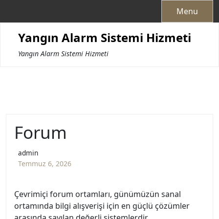
Skip
Menu
to
content
Yangın Alarm Sistemi Hizmeti
Yangın Alarm Sistemi Hizmeti
Forum
admin
Temmuz 6, 2026
Çevrimiçi forum ortamları, günümüzün sanal
ortamında bilgi alışverişi için en güçlü çözümler
arasında sayılan değerli sistemlerdir.