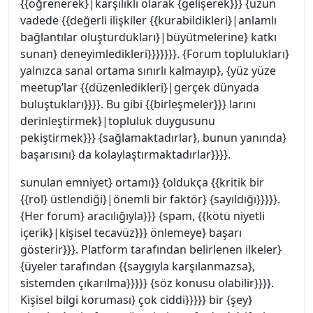
{{öğrenerek}|karşılıklı olarak {gelişerek}}} {uzun
vadede {{değerli ilişkiler {{kurabildikleri}|anlamlı
bağlantılar oluşturdukları}|büyütmelerine} katkı
sunan} deneyimledikleri}}}}}}}. {Forum toplulukları}
yalnızca sanal ortama sınırlı kalmayıp}, {yüz yüze
meetup’lar {{düzenledikleri}|gerçek dünyada
buluştukları}}}}. Bu gibi {{birleşmeler}}} larını
derinleştirmek}|topluluk duygusunu
pekiştirmek}}} {sağlamaktadırlar}, bunun yanında}
başarısını} da kolaylaştırmaktadırlar}}}}.
sunulan emniyet} ortamı}} {oldukça {{kritik bir
{{rol} üstlendiği}|önemli bir faktör} {sayıldığı}}}}}.
{Her forum} aracılığıyla}}} {spam, {{kötü niyetli
içerik}|kişisel tecavüz}}} önlemeye} başarı
gösterir}}}. Platform tarafından belirlenen ilkeler}
{üyeler tarafından {{saygıyla karşılanmazsa},
sistemden çıkarılma}}}}} {söz konusu olabilir}}}}.
Kişisel bilgi koruması} çok ciddi}}}}} bir {şey}