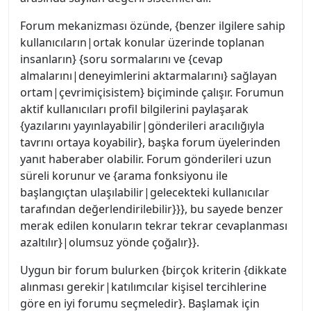
Forum mekanizması özünde, {benzer ilgilere sahip
kullanıcıların|ortak konular üzerinde toplanan
insanların} {soru sormalarını ve {cevap
almalarını|deneyimlerini aktarmalarını} sağlayan
ortam|çevrimiçisistem} biçiminde çalışır. Forumun
aktif kullanıcıları profil bilgilerini paylaşarak
{yazılarını yayınlayabilir|gönderileri aracılığıyla
tavrını ortaya koyabilir}, başka forum üyelerinden
yanıt haberaber olabilir. Forum gönderileri uzun
süreli korunur ve {arama fonksiyonu ile
başlangıçtan ulaşılabilir|gelecekteki kullanıcılar
tarafından değerlendirilebilir}}}, bu sayede benzer
merak edilen konuların tekrar tekrar cevaplanması
azaltılır}|olumsuz yönde çoğalır}}.
Uygun bir forum bulurken {birçok kriterin {dikkate
alınması gerekir|katılımcılar kişisel tercihlerine
göre en iyi forumu seçmeledir}. Başlamak için