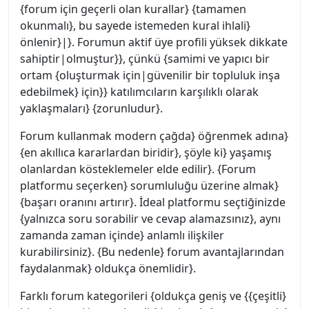
{forum için geçerli olan kurallar} {tamamen
okunmalı}, bu sayede istemeden kural ihlali}
önlenir}|}. Forumun aktif üye profili yüksek dikkate
sahiptir|olmuştur}}, çünkü {samimi ve yapıcı bir
ortam {oluşturmak için|güvenilir bir topluluk inşa
edebilmek} için}} katılımcıların karşılıklı olarak
yaklaşmaları} {zorunludur}.
Forum kullanmak modern çağda} öğrenmek adına}
{en akıllıca kararlardan biridir}, şöyle ki} yaşamış
olanlardan kösteklemeler elde edilir}. {Forum
platformu seçerken} sorumluluğu üzerine almak}
{başarı oranını artırır}. İdeal platformu seçtiğinizde
{yalnızca soru sorabilir ve cevap alamazsınız}, aynı
zamanda zaman içinde} anlamlı ilişkiler
kurabilirsiniz}. {Bu nedenle} forum avantajlarından
faydalanmak} oldukça önemlidir}.
Farklı forum kategorileri {oldukça geniş ve {{çeşitli}