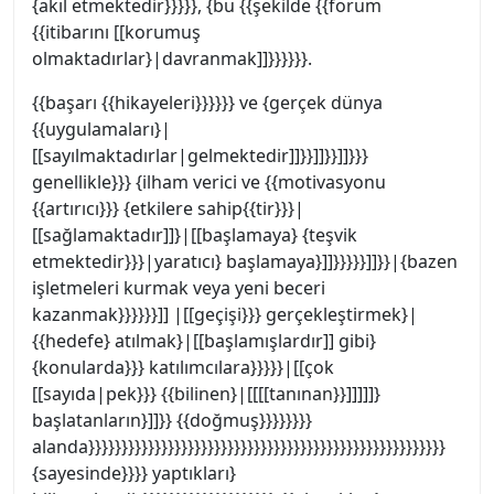
{akıl etmektedir}}}}}, {bu {{şekilde {{forum
{{itibarını [[korumuş
olmaktadırlar}|davranmak]]}}}}}}.
{{başarı {{hikayeleri}}}}}} ve {gerçek dünya
{{uygulamaları}|
[[sayılmaktadırlar|gelmektedir]]}}]]}}]]}}}
genellikle}}} {ilham verici ve {{motivasyonu
{{artırıcı}}} {etkilere sahip{{tir}}}|
[[sağlamaktadır]]}|[[başlamaya} {teşvik
etmektedir}}}|yaratıcı} başlamaya}]]}}}}}]]}}|{bazen
işletmeleri kurmak veya yeni beceri
kazanmak}}}}}}]] |[[geçişi}}} gerçekleştirmek}|
{{hedefe} atılmak}|[[başlamışlardır]] gibi}
{konularda}}} katılımcılara}}}}}|[[çok
[[sayıda|pek}}} {{bilinen}|[[[[tanınan}}]]]]]}
başlatanların}]]}} {{doğmuş}}}}}}}}
alanda}}}}}}}}}}}}}}}}}}}}}}}}}}}}}}}}}}}}}}}}}}}}}}}}}}}}}}
{sayesinde}}}} yaptıkları}