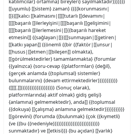
katılımcılar} ortamına} bireyleri} sayılmaktadır}}}}}}}
[[uyumlu} [[sistem} zaman} {{{{korunmasını|
[[{{[[kalıcı [[kalmasını|[[[[tutarlı [[devamını|
[[[[başarılı [[ilerleyişini|[[[[başarılı [[gelişimini|
[[[[başarılı [[ilerlemesini|[[{{başarılı hareket
etmesini]] {{sağlayan|[[{{[[sunmayan|[[getiren|
[[katkı yapan]] {{önemli {{bir {{faktör|[[unsur|
[[husus|[[etmen|[[bileşen]] olmakta},
[[görülmektedirler} tamamlanmakta} {forumlar
{{yalnızca} {soru-cevap {{platformları} {değil},
{gerçek anlamda {{toplumsal} sistemler}
bulunmalarını} {devam ettirmektedirler}}}}}}}}}}}
{[[[[.]]}}}}}}}}}}}}}}}}}}} {Sonuç olarak},
platformlarında} aktif olmak} gidiş gelişi}
{anlamına} gelmemektedir}, anda]] {{toplumsal
{{dokuya} [[çalışma} anlamına gelmektedir}}}}}}}}}}}
[[görevini} {forumda {{bulunmak} {çok {{kıymetli}
{ve {{bu {{nedeniyle}}}}}}}}}}}}}}}}}}}}}}}}}}
sunmaktadır} ve [[etkisi}}} {bu açıdan} [[varlık}