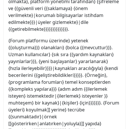
olmakta}, platform yönetimi tarafından} {şifreleme
ve {{güvenli veri {{saklamaya} {önem
verilmekte}|korumalı bilgisayarlar istihdam
edilmekte}}}|üyeler gizlemekte}|dile
{{getirebilmekte}}}}}}}}}}}}}}.
{Forum platformu üzerinde} yetenek
{{oluşturma}}} olanakları} {bolca {{mevcuttur}}}.
Uzman kullanıcılar} {sık sıra {{yardım kaynakları}
yayınlarlar}}}, {yeni başlayanlar} yararlanarak}
{hızla ilerleyebilir}}}}|kaynakları aracılığıyla} {kendi
becerilerini {{geliştirebildikleri}}}}}. {Örneğin},
{programlama forumları} temel konseptlerden
{{kompleks yapılara}}} {adım adım {{ilerlemek
isteyen} istemektedir|{ilerlemek} isteyenler }}
muhteşem} bir kaynak}|{kişiler} {için}}}}}}}. {Forum
üyeleri} koyulmak]] yerine} tecrübe
{{sunmaktadır}|örnek
[[gösterirken|anlatırken|yoluyla}]] yapıda}