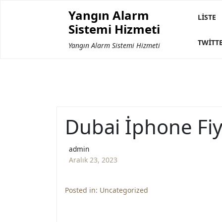
Skip
Yangın Alarm
to
LISTE
Sistemi Hizmeti
content
TWITT
Yangın Alarm Sistemi Hizmeti
Dubai İphone Fiy
admin
Aralık 23, 2023
Posted in:
Uncategorized