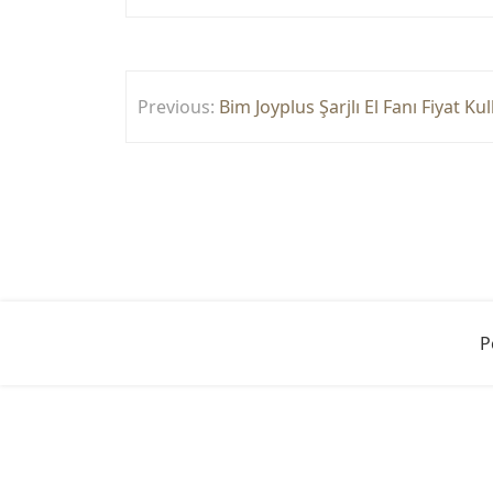
Yazı
Previous:
Bim Joyplus Şarjlı El Fanı Fiyat Ku
gezinmesi
P