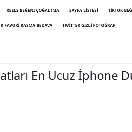
REELS BEĞENI ÇOĞALTMA
SAYFA LISTESI
TIKTOK BE
ER FAVORI KASMA BEDAVA
TWITTER GIZLI FOTOĞRAF
atları En Ucuz İphone D