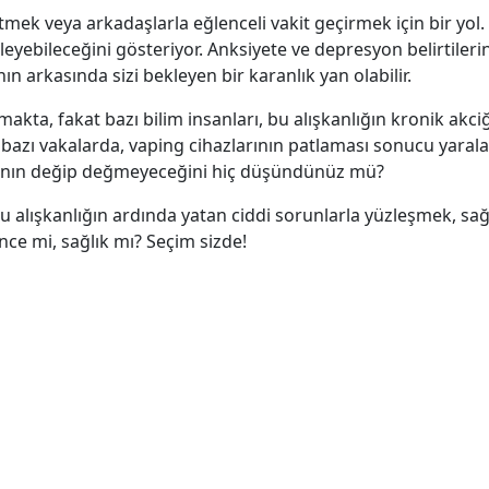
fletmek veya arkadaşlarla eğlenceli vakit geçirmek için bir yol
ileyebileceğini gösteriyor. Anksiyete ve depresyon belirtileri
ın arkasında sizi bekleyen bir karanlık yan olabilir.
lmakta, fakat bazı bilim insanları, bu alışkanlığın kronik akc
 bazı vakalarda, vaping cihazlarının patlaması sonucu yarala
atmanın değip değmeyeceğini hiç düşündünüz mü?
Bu alışkanlığın ardında yatan ciddi sorunlarla yüzleşmek, sa
nce mi, sağlık mı? Seçim sizde!