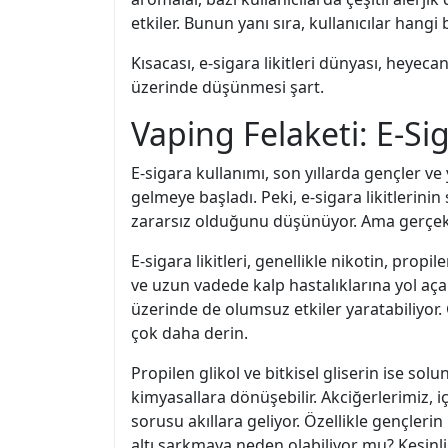
etkiler. Bunun yanı sıra, kullanıcılar hang
Kısacası, e-sigara likitleri dünyası, heyeca
üzerinde düşünmesi şart.
Vaping Felaketi: E-Sig
E-sigara kullanımı, son yıllarda gençler ve
gelmeye başladı. Peki, e-sigara likitlerinin 
zararsız olduğunu düşünüyor. Ama gerçek
E-sigara likitleri, genellikle nikotin, propil
ve uzun vadede kalp hastalıklarına yol açab
üzerinde de olumsuz etkiler yaratabiliyor.
çok daha derin.
Propilen glikol ve bitkisel gliserin ise s
kimyasallara dönüşebilir. Akciğerlerimiz, 
sorusu akıllara geliyor. Özellikle gençlerin
altı sarkmaya neden olabiliyor mu? Kesinli