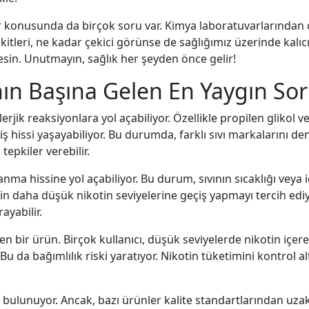
llar konusunda da birçok soru var. Kimya laboratuvarlarından
 likitleri, ne kadar çekici görünse de sağlığımız üzerinde kalıc
sin. Unutmayın, sağlık her şeyden önce gelir!
ının Başına Gelen En Yaygın So
alerjik reaksiyonlara yol açabiliyor. Özellikle propilen glikol ve
hriş hissi yaşayabiliyor. Bu durumda, farklı sıvı markalarını 
tepkiler verebilir.
a hissine yol açabiliyor. Bu durum, sıvının sıcaklığı veya i
in daha düşük nikotin seviyelerine geçiş yapmayı tercih ediyo
ayabilir.
eren bir ürün. Birçok kullanıcı, düşük seviyelerde nikotin iç
r. Bu da bağımlılık riski yaratıyor. Nikotin tüketimini kontrol
bulunuyor. Ancak, bazı ürünler kalite standartlarından uzak ol