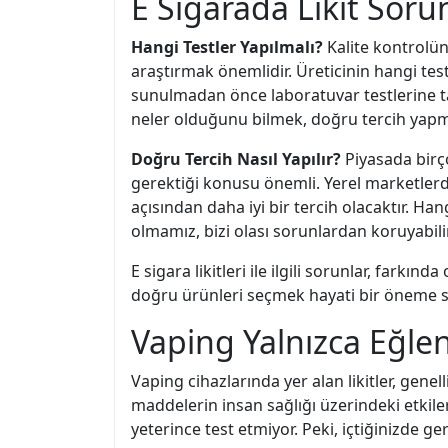
E Sigarada Likit Sorun
Hangi Testler Yapılmalı?
Kalite kontrolünü
araştırmak önemlidir. Üreticinin hangi test
sunulmadan önce laboratuvar testlerine tabi
neler olduğunu bilmek, doğru tercih yapma
Doğru Tercih Nasıl Yapılır?
Piyasada birç
gerektiği konusu önemli. Yerel marketlerd
açısından daha iyi bir tercih olacaktır. Ha
olmamız, bizi olası sorunlardan koruyabilir
E sigara likitleri ile ilgili sorunlar, farkı
doğru ürünleri seçmek hayati bir öneme sa
Vaping Yalnızca Eğle
Vaping cihazlarında yer alan likitler, genel
maddelerin insan sağlığı üzerindeki etkile
yeterince test etmiyor. Peki, içtiğinizde g