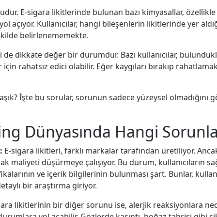
dur. E-sigara likitlerinde bulunan bazı kimyasallar, özellik
 açıyor. Kullanıcılar, hangi bileşenlerin likitlerinde yer aldığı
 şekilde belirlenememekte.
 de dikkate değer bir durumdur. Bazı kullanıcılar, bulundu
er için rahatsız edici olabilir. Eğer kaygıları bırakıp rahatl
k? İşte bu sorular, sorunun sadece yüzeysel olmadığını göst
aping Dünyasında Hangi Sorunla
:
E-sigara likitleri, farklı markalar tarafından üretiliyor. Anca
rak maliyeti düşürmeye çalışıyor. Bu durum, kullanıcıların sağl
ikalarının ve içerik bilgilerinin bulunması şart. Bunlar, kulla
taylı bir araştırma giriyor.
ara likitlerinin bir diğer sorunu ise, alerjik reaksiyonlara ne
k durumlara yol açabilir. Gözlerde kaşıntı, boğaz tahrişi gibi