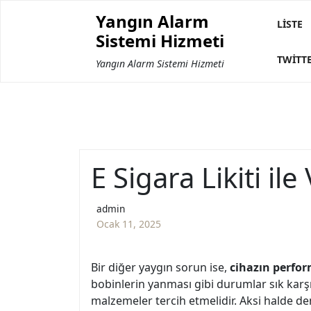
Skip
Yangın Alarm
to
LISTE
Sistemi Hizmeti
content
TWITT
Yangın Alarm Sistemi Hizmeti
E Sigara Likiti i
admin
Ocak 11, 2025
Bir diğer yaygın sorun ise,
cihazın perfor
bobinlerin yanması gibi durumlar sık karşıl
malzemeler tercih etmelidir. Aksi halde den