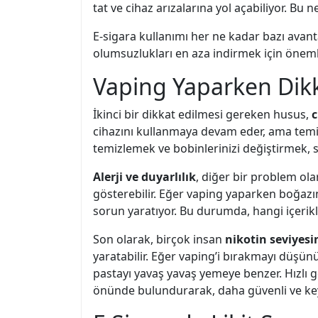
tat ve cihaz arızalarına yol açabiliyor. Bu 
E-sigara kullanımı her ne kadar bazı avant
olumsuzlukları en aza indirmek için önemli
Vaping Yaparken Dikk
İkinci bir dikkat edilmesi gereken husus,
c
cihazını kullanmaya devam eder, ama temizl
temizlemek ve bobinlerinizi değiştirmek, s
Alerji ve duyarlılık
, diğer bir problem olar
gösterebilir. Eğer vaping yaparken boğazın
sorun yaratıyor. Bu durumda, hangi içerikle
Son olarak, birçok insan
nikotin seviyesi
yaratabilir. Eğer vaping’i bırakmayı düşünü
pastayı yavaş yavaş yemeye benzer. Hızlı ge
önünde bulundurarak, daha güvenli ve keyif