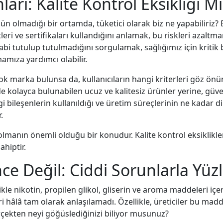
ları: Kalite Kontrol Eksikliği Mi
n olmadığı bir ortamda, tüketici olarak biz ne yapabiliriz? E 
leri ve sertifikaları kullandığını anlamak, bu riskleri azaltm
 tutulup tutulmadığını sorgulamak, sağlığımız için kritik bir
mıza yardımcı olabilir.
ok marka bulunsa da, kullanıcıların hangi kriterleri göz ö
e kolayca bulunabilen ucuz ve kalitesiz ürünler yerine, güve
ngi bileşenlerin kullanıldığı ve üretim süreçlerinin ne kadar 
.
nda olmanın önemli olduğu bir konudur. Kalite kontrol eksiklikl
hiptir.
nce Değil: Ciddi Sorunlarla Yü
likle nikotin, propilen glikol, gliserin ve aroma maddeleri iç
ri hâlâ tam olarak anlaşılamadı. Özellikle, üreticiler bu ma
erçekten neyi göğüslediğinizi biliyor musunuz?