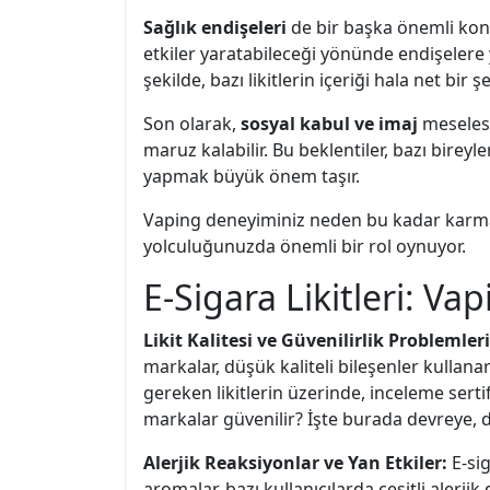
Sağlık endişeleri
de bir başka önemli konu
etkiler yaratabileceği yönünde endişelere yol
şekilde, bazı likitlerin içeriği hala net bir
Son olarak,
sosyal kabul ve imaj
meselesi
maruz kalabilir. Bu beklentiler, bazı bireyl
yapmak büyük önem taşır.
Vaping deneyiminiz neden bu kadar karmaşı
yolculuğunuzda önemli bir rol oynuyor.
E-Sigara Likitleri: V
Likit Kalitesi ve Güvenilirlik Problemleri
markalar, düşük kaliteli bileşenler kullana
gereken likitlerin üzerinde, inceleme sertif
markalar güvenilir? İşte burada devreye, de
Alerjik Reaksiyonlar ve Yan Etkiler:
E-sig
aromalar, bazı kullanıcılarda çeşitli alerji