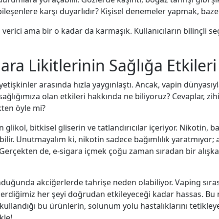
i bileşenlere karşı duyarlıdır? Kişisel denemeler yapmak, baze
n verici ama bir o kadar da karmaşık. Kullanıcıların bilinçli 
ara Likitlerinin Sağlığa Etkiler
 yetişkinler arasında hızla yaygınlaştı. Ancak, vapin dünyası
sağlığımıza olan etkileri hakkında ne biliyoruz? Cevaplar, zihin
ten öyle mi?
en glikol, bitkisel gliserin ve tatlandırıcılar içeriyor. Nikotin,
ilir. Unutmayalım ki, nikotin sadece bağımlılık yaratmıyor; 
 Gerçekten de, e-sigara içmek çoğu zaman sıradan bir alışkanl
olunduğunda akciğerlerde tahrişe neden olabiliyor. Vaping sı
içerdiğimiz her şeyi doğrudan etkileyeceği kadar hassas. Bu 
 kullandığı bu ürünlerin, solunum yolu hastalıklarını tetikley
kle!