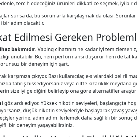
nedenle, tercih edeceğiniz ürünleri dikkatlice seçmek, iyi bir 
ajlar sunsa da, bu sorunlarla karşılaşmak da olası. Sorunla
 bir adım olacaktır.
at Edilmesi Gereken Probleml
ihaz bakımıdır
. Vaping cihazınızı ne kadar iyi temizlerseni
iği unutabilir. Bu, hem performansı düşürür hem de tat kalite
orunsuz bir deneyim için şart.
ak karşımıza çıkıyor. Bazı kullanıcılar, e-sıvılardaki belirli m
ızda tahriş hissediyorsanız veya ciltte kızarıklık meydana ge
rin size iyi geldiğini belirleyip ona göre alternatifler araşt
ni
göz ardı ediyor. Yüksek nikotin seviyeleri, başlangıçta ho
yorsanız, düşük nikotin seviyeleriyle başlayarak yavaş yavaş 
çişler yerine, adım adım ilerlemek daha sağlıklı bir sonuç do
li bir deneyim yaşayabilirsiniz.