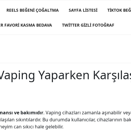
REELS BEĞENI ÇOĞALTMA
SAYFA LISTESI
TIKTOK BE
ER FAVORI KASMA BEDAVA
TWITTER GIZLI FOTOĞRAF
le Vaping Yaparken Karşıl
mansı ve bakımıdır
. Vaping cihazları zamanla aşınabilir veya
aşılan sıkıntılardır. Bu durumda kullanıcılar, cihazlarının b
eyim can sıkıcı hale gelebilir.