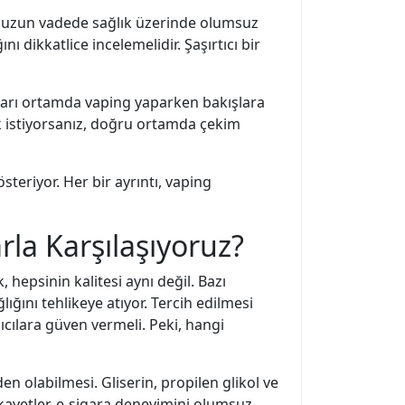
le uzun vadede sağlık üzerinde olumsuz
nı dikkatlice incelemelidir. Şaşırtıcı bir
kları ortamda vaping yaparken bakışlara
amak istiyorsanız, doğru ortamda çekim
eriyor. Her bir ayrıntı, vaping
rla Karşılaşıyoruz?
k, hepsinin kalitesi aynı değil. Bazı
ığını tehlikeye atıyor. Tercih edilmesi
nıcılara güven vermeli. Peki, hangi
den olabilmesi. Gliserin, propilen glikol ve
 şikayetler, e-sigara deneyimini olumsuz