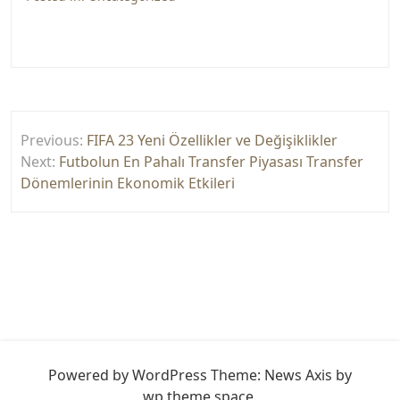
Yazı
Previous:
FIFA 23 Yeni Özellikler ve Değişiklikler
gezinmesi
Next:
Futbolun En Pahalı Transfer Piyasası Transfer
Dönemlerinin Ekonomik Etkileri
Powered by WordPress
Theme: News Axis by
wp theme space
.