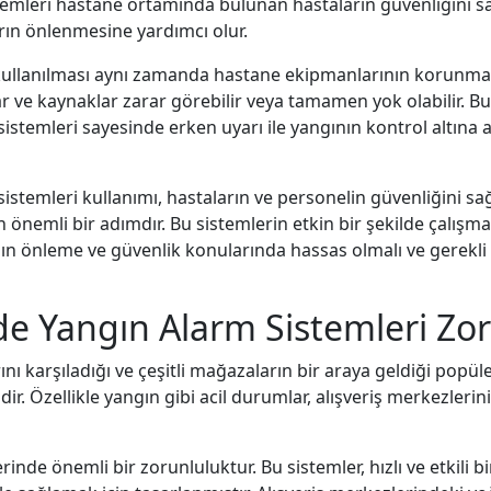
temleri hastane ortamında bulunan hastaların güvenliğini sağl
arın önlenmesine yardımcı olur.
kullanılması aynı zamanda hastane ekipmanlarının korunması
ar ve kaynaklar zarar görebilir veya tamamen yok olabilir. B
sistemleri sayesinde erken uyarı ile yangının kontrol altına 
istemleri kullanımı, hastaların ve personelin güvenliğini sa
nemli bir adımdır. Bu sistemlerin etkin bir şekilde çalışmas
ın önleme ve güvenlik konularında hassas olmalı ve gerekli 
nde Yangın Alarm Sistemleri Zo
larını karşıladığı ve çeşitli mağazaların bir araya geldiği po
r. Özellikle yangın gibi acil durumlar, alışveriş merkezlerini
inde önemli bir zorunluluktur. Bu sistemler, hızlı ve etkili bi