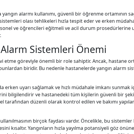
 yangın alarmı kullanımı, güvenli bir öğrenme ortamının sağl
istemleri olası tehlikeleri hızla tespit eder ve erken müdah
ersonel ve öğrencileri eğitmeli ve acil durum prosedürlerine
.
 Alarm Sistemleri Önemi
vi etme göreviyle önemli bir role sahiptir. Ancak, hastane
 bunlardan biridir. Bu nedenle hastanelerde yangın alarm si
a erken uyarı sağlamak ve hızlı müdahale imkanı sunmak için
ini bilgilendirir ve hastanedeki tüm kişilerin güvenli bir şeki
nel tarafından düzenli olarak kontrol edilen ve bakımı yapılan
llanılmasının birçok faydası vardır. Öncelikle, bu sistemler
ni kısaltır. Yangınların hızla yayılma potansiyeli göz önü