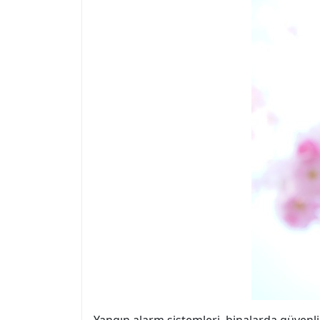
Yangın alarm sistemleri, binalarda güvenlik