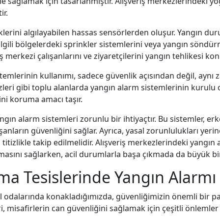
 sağlamak için tasarlanmıştır. Alışveriş merkezlerindeki y
ir.
liklerini algılayabilen hassas sensörlerden oluşur. Yangın 
 ilgili bölgelerdeki sprinkler sistemlerini veya yangın sönd
ş merkezi çalışanlarını ve ziyaretçilerini yangın tehlikesi kon
temlerinin kullanımı, sadece güvenlik açısından değil, aynı 
zleri gibi toplu alanlarda yangın alarm sistemlerinin kurulu 
ini koruma amacı taşır.
gın alarm sistemleri zorunlu bir ihtiyaçtır. Bu sistemler, er
anların güvenliğini sağlar. Ayrıca, yasal zorunlulukları yeri
titizlikle takip edilmelidir. Alışveriş merkezlerindeki yangın
masını sağlarken, acil durumlarla başa çıkmada da büyük bir
ma Tesislerinde Yangın Alarmı
el odalarında konakladığımızda, güvenliğimizin önemli bir p
, misafirlerin can güvenliğini sağlamak için çeşitli önlemler