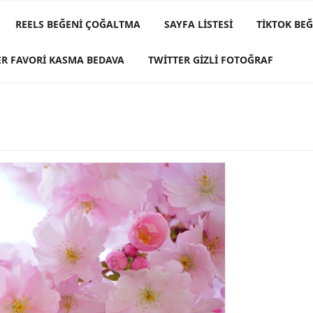
REELS BEĞENI ÇOĞALTMA
SAYFA LISTESI
TIKTOK BE
ER FAVORI KASMA BEDAVA
TWITTER GIZLI FOTOĞRAF