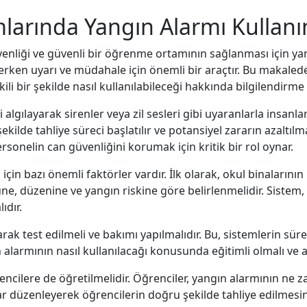
larında Yangın Alarmı Kullanı
venliği ve güvenli bir öğrenme ortamının sağlanması için yan
erken uyarı ve müdahale için önemli bir araçtır. Bu makaled
li bir şekilde nasıl kullanılabileceği hakkında bilgilendirme
 algılayarak sirenler veya zil sesleri gibi uyaranlarla insanl
ilde tahliye süreci başlatılır ve potansiyel zararın azaltıl
rsonelin can güvenliğini korumak için kritik bir rol oynar.
 için bazı önemli faktörler vardır. İlk olarak, okul binalarını
üne, düzenine ve yangın riskine göre belirlenmelidir. Sistem
ıdır.
rak test edilmeli ve bakımı yapılmalıdır. Bu, sistemlerin süre
 alarmının nasıl kullanılacağı konusunda eğitimli olmalı ve 
cilere de öğretilmelidir. Öğrenciler, yangın alarmının ne z
tlar düzenleyerek öğrencilerin doğru şekilde tahliye edilmesin