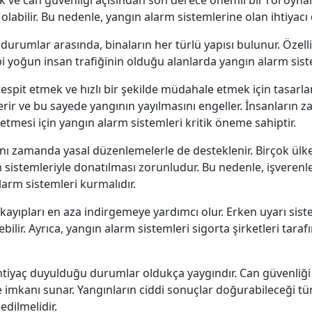
labilir. Bu nedenle, yangın alarm sistemlerine olan ihtiyacı
urumlar arasında, binaların her türlü yapısı bulunur. Özellikl
gibi yoğun insan trafiğinin olduğu alanlarda yangın alarm sist
tespit etmek ve hızlı bir şekilde müdahale etmek için tasarla
verir ve bu sayede yangının yayılmasını engeller. İnsanların z
etmesi için yangın alarm sistemleri kritik öneme sahiptir.
nı zamanda yasal düzenlemelerle de desteklenir. Birçok ülke
sistemleriyle donatılması zorunludur. Bu nedenle, işverenler,
alarm sistemleri kurmalıdır.
kayıpları en aza indirgemeye yardımcı olur. Erken uyarı si
lir. Ayrıca, yangın alarm sistemleri sigorta şirketleri taraf
htiyaç duyulduğu durumlar oldukça yaygındır. Can güvenliği
e imkanı sunar. Yangınların ciddi sonuçlar doğurabileceği tü
edilmelidir.