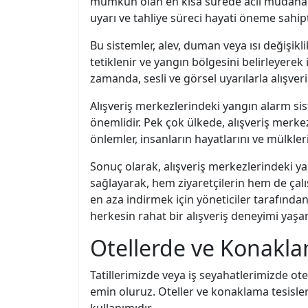
mümkün olan en kısa sürede acil müdahale
uyarı ve tahliye süreci hayati öneme sahipt
Bu sistemler, alev, duman veya ısı değişik
tetiklenir ve yangın bölgesini belirleyerek
zamanda, sesli ve görsel uyarılarla alışveri
Alışveriş merkezlerindeki yangın alarm sis
önemlidir. Pek çok ülkede, alışveriş merke
önlemler, insanların hayatlarını ve mülkler
Sonuç olarak, alışveriş merkezlerindeki yan
sağlayarak, hem ziyaretçilerin hem de çalış
en aza indirmek için yöneticiler tarafından 
herkesin rahat bir alışveriş deneyimi yaşa
Otellerde ve Konakla
Tatillerimizde veya iş seyahatlerimizde ot
emin oluruz. Oteller ve konaklama tesisleri
kullanımıdır.