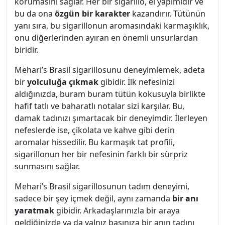
korumasını sağlar. Her bir sigarillo, el yapımıdır ve
bu da ona
özgün bir karakter
kazandırır. Tütünün
yanı sıra, bu sigarillonun aromasındaki karmaşıklık,
onu diğerlerinden ayıran en önemli unsurlardan
biridir.
Mehari’s Brasil sigarillosunu deneyimlemek, adeta
bir
yolculuğa çıkmak
gibidir. İlk nefesinizi
aldığınızda, buram buram tütün kokusuyla birlikte
hafif tatlı ve baharatlı notalar sizi karşılar. Bu,
damak tadınızı şımartacak bir deneyimdir. İlerleyen
nefeslerde ise, çikolata ve kahve gibi derin
aromalar hissedilir. Bu karmaşık tat profili,
sigarillonun her bir nefesinin farklı bir sürpriz
sunmasını sağlar.
Mehari’s Brasil sigarillosunun tadım deneyimi,
sadece bir şey içmek değil, aynı zamanda
bir anı
yaratmak
gibidir. Arkadaşlarınızla bir araya
geldiğinizde ya da yalnız başınıza bir anın tadını