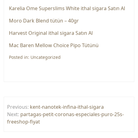
Karelia Ome Superslims White ithal sigara Satın Al
Moro Dark Blend tütün – 40gr
Harvest Original ithal sigara Satın Al
Mac Baren Mellow Choice Pipo Tütünü
Posted in:
Uncategorized
Yazı
Previous:
kent-nanotek-infina-ithal-sigara
gezinmesi
Next:
partagas-petit-coronas-especiales-puro-25s-
freeshop-fiyat