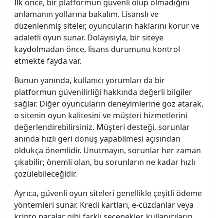
İlk önce, bir platformun güvenli olup olmadığını
anlamanın yollarına bakalım. Lisanslı ve
düzenlenmiş siteler, oyuncuların haklarını korur ve
adaletli oyun sunar. Dolayısıyla, bir siteye
kaydolmadan önce, lisans durumunu kontrol
etmekte fayda var.
Bunun yanında, kullanıcı yorumları da bir
platformun güvenilirliği hakkında değerli bilgiler
sağlar. Diğer oyuncuların deneyimlerine göz atarak,
o sitenin oyun kalitesini ve müşteri hizmetlerini
değerlendirebilirsiniz. Müşteri desteği, sorunlar
anında hızlı geri dönüş yapabilmesi açısından
oldukça önemlidir. Unutmayın, sorunlar her zaman
çıkabilir; önemli olan, bu sorunların ne kadar hızlı
çözülebileceğidir.
Ayrıca, güvenli oyun siteleri genellikle çeşitli ödeme
yöntemleri sunar. Kredi kartları, e-cüzdanlar veya
kripto paralar gibi farklı seçenekler, kullanıcıların