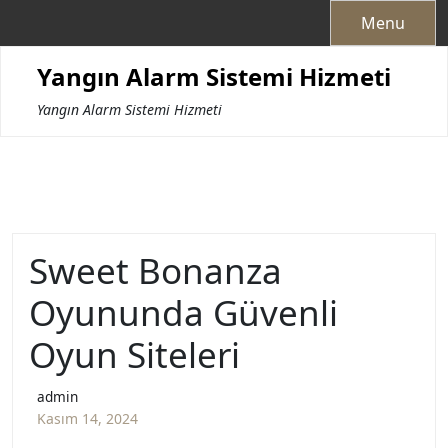
Skip
Menu
to
content
Yangın Alarm Sistemi Hizmeti
Yangın Alarm Sistemi Hizmeti
Sweet Bonanza
Oyununda Güvenli
Oyun Siteleri
admin
Kasım 14, 2024