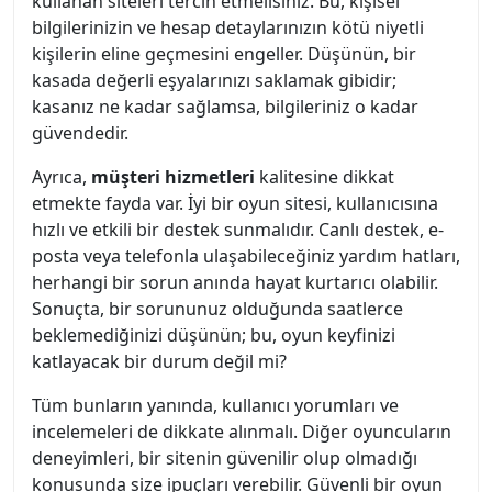
kullanan siteleri tercih etmelisiniz. Bu, kişisel
bilgilerinizin ve hesap detaylarınızın kötü niyetli
kişilerin eline geçmesini engeller. Düşünün, bir
kasada değerli eşyalarınızı saklamak gibidir;
kasanız ne kadar sağlamsa, bilgileriniz o kadar
güvendedir.
Ayrıca,
müşteri hizmetleri
kalitesine dikkat
etmekte fayda var. İyi bir oyun sitesi, kullanıcısına
hızlı ve etkili bir destek sunmalıdır. Canlı destek, e-
posta veya telefonla ulaşabileceğiniz yardım hatları,
herhangi bir sorun anında hayat kurtarıcı olabilir.
Sonuçta, bir sorununuz olduğunda saatlerce
beklemediğinizi düşünün; bu, oyun keyfinizi
katlayacak bir durum değil mi?
Tüm bunların yanında, kullanıcı yorumları ve
incelemeleri de dikkate alınmalı. Diğer oyuncuların
deneyimleri, bir sitenin güvenilir olup olmadığı
konusunda size ipuçları verebilir. Güvenli bir oyun