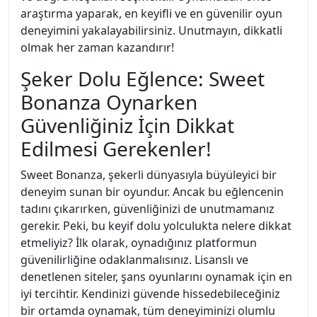
araştırma yaparak, en keyifli ve en güvenilir oyun
deneyimini yakalayabilirsiniz. Unutmayın, dikkatli
olmak her zaman kazandırır!
Şeker Dolu Eğlence: Sweet
Bonanza Oynarken
Güvenliğiniz İçin Dikkat
Edilmesi Gerekenler!
Sweet Bonanza, şekerli dünyasıyla büyüleyici bir
deneyim sunan bir oyundur. Ancak bu eğlencenin
tadını çıkarırken, güvenliğinizi de unutmamanız
gerekir. Peki, bu keyif dolu yolculukta nelere dikkat
etmeliyiz? İlk olarak, oynadığınız platformun
güvenilirliğine odaklanmalısınız. Lisanslı ve
denetlenen siteler, şans oyunlarını oynamak için en
iyi tercihtir. Kendinizi güvende hissedebileceğiniz
bir ortamda oynamak, tüm deneyiminizi olumlu