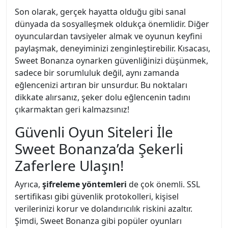
Son olarak, gerçek hayatta olduğu gibi sanal
dünyada da sosyalleşmek oldukça önemlidir. Diğer
oyunculardan tavsiyeler almak ve oyunun keyfini
paylaşmak, deneyiminizi zenginleştirebilir. Kısacası,
Sweet Bonanza oynarken güvenliğinizi düşünmek,
sadece bir sorumluluk değil, aynı zamanda
eğlencenizi artıran bir unsurdur. Bu noktaları
dikkate alırsanız, şeker dolu eğlencenin tadını
çıkarmaktan geri kalmazsınız!
Güvenli Oyun Siteleri İle
Sweet Bonanza’da Şekerli
Zaferlere Ulaşın!
Ayrıca,
şifreleme yöntemleri
de çok önemli. SSL
sertifikası gibi güvenlik protokolleri, kişisel
verilerinizi korur ve dolandırıcılık riskini azaltır.
Şimdi, Sweet Bonanza gibi popüler oyunları