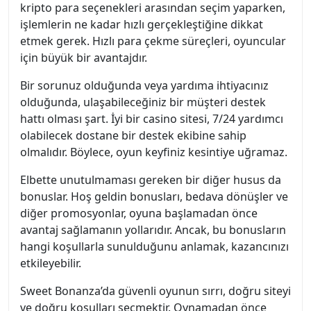
kripto para seçenekleri arasından seçim yaparken,
işlemlerin ne kadar hızlı gerçekleştiğine dikkat
etmek gerek. Hızlı para çekme süreçleri, oyuncular
için büyük bir avantajdır.
Bir sorunuz olduğunda veya yardıma ihtiyacınız
olduğunda, ulaşabileceğiniz bir müşteri destek
hattı olması şart. İyi bir casino sitesi, 7/24 yardımcı
olabilecek dostane bir destek ekibine sahip
olmalıdır. Böylece, oyun keyfiniz kesintiye uğramaz.
Elbette unutulmaması gereken bir diğer husus da
bonuslar. Hoş geldin bonusları, bedava dönüşler ve
diğer promosyonlar, oyuna başlamadan önce
avantaj sağlamanın yollarıdır. Ancak, bu bonusların
hangi koşullarla sunulduğunu anlamak, kazancınızı
etkileyebilir.
Sweet Bonanza’da güvenli oyunun sırrı, doğru siteyi
ve doğru koşulları seçmektir. Oynamadan önce