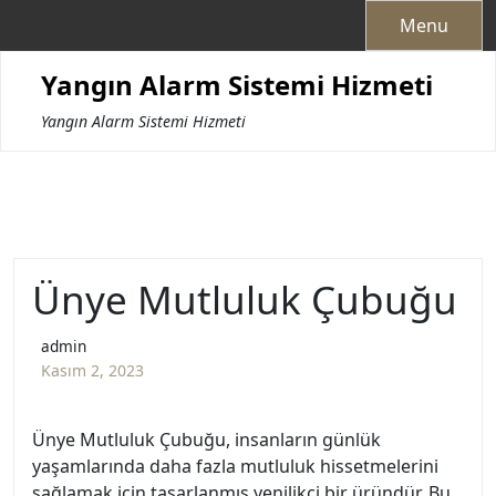
Skip
Menu
to
content
Yangın Alarm Sistemi Hizmeti
Yangın Alarm Sistemi Hizmeti
Ünye Mutluluk Çubuğu
admin
Kasım 2, 2023
Ünye Mutluluk Çubuğu, insanların günlük
yaşamlarında daha fazla mutluluk hissetmelerini
sağlamak için tasarlanmış yenilikçi bir üründür. Bu