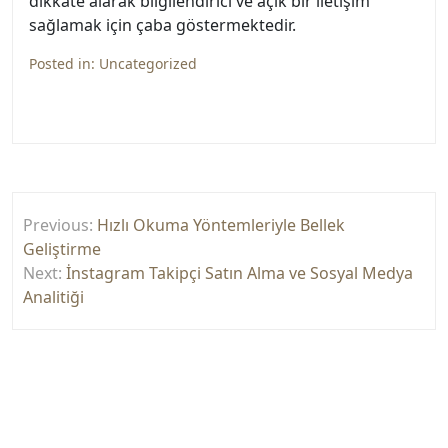
dikkate alarak bilgilendirici ve açık bir iletişim
sağlamak için çaba göstermektedir.
Posted in:
Uncategorized
Yazı
Previous:
Hızlı Okuma Yöntemleriyle Bellek
gezinmesi
Geliştirme
Next:
İnstagram Takipçi Satın Alma ve Sosyal Medya
Analitiği