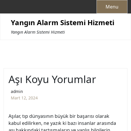
Skip
Menu
to
content
Yangın Alarm Sistemi Hizmeti
Yangın Alarm Sistemi Hizmeti
Aşı Koyu Yorumlar
admin
Mart 12, 2024
Aşılar, tıp dünyasının büyük bir başarısı olarak
kabul edilirken, ne yazık ki bazı insanlar arasında
aşı hakkındaki tartışmaların ve yanlış bilgilerin