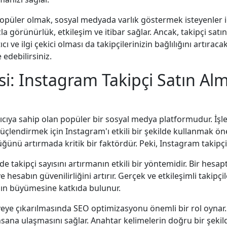
opüler olmak, sosyal medyada varlık göstermek isteyenler içi
 görünürlük, etkileşim ve itibar sağlar. Ancak, takipçi satın 
cı ve ilgi çekici olması da takipçilerinizin bağlılığını artıra
 edebilirsiniz.
i: Instagram Takipçi Satın Al
ya sahip olan popüler bir sosyal medya platformudur. İşletme
 güçlendirmek için Instagram'ı etkili bir şekilde kullanmak 
üğünü artırmada kritik bir faktördür. Peki, Instagram takipçi
de takipçi sayısını artırmanın etkili bir yöntemidir. Bir hesapt
hesabın güvenilirliğini artırır. Gerçek ve etkileşimli takipçile
bın büyümesine katkıda bulunur.
veye çıkarılmasında SEO optimizasyonu önemli bir rol oynar. İ
a insana ulaşmasını sağlar. Anahtar kelimelerin doğru bir şekil