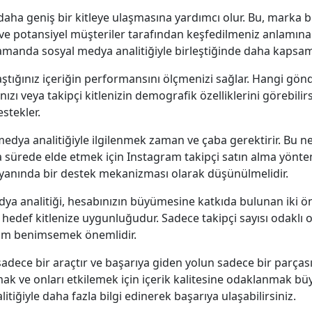
aha geniş bir kitleye ulaşmasına yardımcı olur. Bu, marka bil
 ve potansiyel müşteriler tarafından keşfedilmeniz anlamına g
amanda sosyal medya analitiğiyle birleştiğinde daha kapsamlı 
tığınız içeriğin performansını ölçmenizi sağlar. Hangi gönder
ızı veya takipçi kitlenizin demografik özelliklerini görebilirs
stekler.
medya analitiğiyle ilgilenmek zaman ve çaba gerektirir. Bu ne
a sürede elde etmek için Instagram takipçi satın alma yönte
n yanında bir destek mekanizması olarak düşünülmelidir.
dya analitiği, hesabınızın büyümesine katkıda bulunan iki ö
e hedef kitlenize uygunluğudur. Sadece takipçi sayısı odaklı o
laşım benimsemek önemlidir.
ece bir araçtır ve başarıya giden yolun sadece bir parçasıdır
mak ve onları etkilemek için içerik kalitesine odaklanmak bü
tiğiyle daha fazla bilgi edinerek başarıya ulaşabilirsiniz.