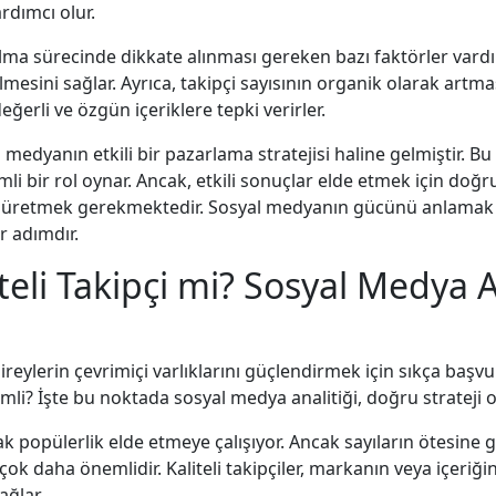
rdımcı olur.
alma sürecinde dikkate alınması gereken bazı faktörler vardır
mesini sağlar. Ayrıca, takipçi sayısının organik olarak artması 
 değerli ve özgün içeriklere tepki verirler.
 medyanın etkili bir pazarlama stratejisi haline gelmiştir. B
i bir rol oynar. Ancak, etkili sonuçlar elde etmek için doğr
r üretmek gerekmektedir. Sosyal medyanın gücünü anlamak ve
r adımdır.
iteli Takipçi mi? Sosyal Medya A
ireylerin çevrimiçi varlıklarını güçlendirmek için sıkça başvu
emli? İşte bu noktada sosyal medya analitiği, doğru strateji 
rak popülerlik elde etmeye çalışıyor. Ancak sayıların ötesin
 çok daha önemlidir. Kaliteli takipçiler, markanın veya içeriğ
ağlar.