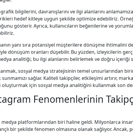
rafik bilgilerini, davranışlarını ve ilgi alanlarını anlamamıza
erikleri hedef kitleye uygun şekilde optimize edebiliriz. Örneğ
nu gösterir. Ayrıca, kullanıcıların beğenilerine ve yorumları
biliriz.
manın yanı sıra potansiyel müşterilere dönüşme ihtimalini de 
iyle dönüşüm oranları düşebilir. Bu yüzden, izleyicilerin ger
ya analitiği, bu ilgi alanlarını belirlemek ve doğru içeriği s
aklanmak, sosyal medya stratejisinin temel unsurlarından birid
sunmamızı sağlar. Kaliteli takipçiler, etkileşimi artırır, m
teji oluşturmak için sosyal medya analitiğini kullanmak son de
nstagram Fenomenlerinin Takipç
edya platformlarından biri haline geldi. Milyonlarca insan
ançlı bir şekilde fenomen olmasına olanak sağlıyor. Ancak, p