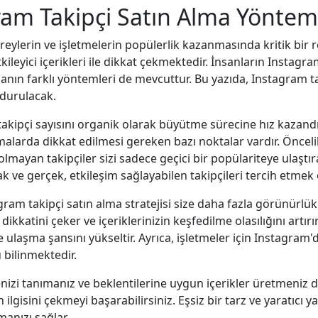
agram Takipçi Satın Alma Yönte
ylerin ve işletmelerin popülerlik kazanmasında kritik bir r
tkileyici içerikleri ile dikkat çekmektedir. İnsanların Instagra
nın farklı yöntemleri de mevcuttur. Bu yazıda, Instagram t
 durulacak.
akipçi sayısını organik olarak büyütme sürecine hız kazandıran 
malarda dikkat edilmesi gereken bazı noktalar vardır. Öncelikl
olmayan takipçiler sizi sadece geçici bir popülariteye ulaştırab
ak ve gerçek, etkileşim sağlayabilen takipçileri tercih etmek 
gram takipçi satın alma stratejisi size daha fazla görünürlük
ikkatini çeker ve içeriklerinizin keşfedilme olasılığını artırır
re ulaşma şansını yükseltir. Ayrıca, işletmeler için Instagr
 bilinmektedir.
enizi tanımanız ve beklentilerine uygun içerikler üretmeniz de
n ilgisini çekmeyi başarabilirsiniz. Eşsiz bir tarz ve yaratıcı 
manızı sağlar.