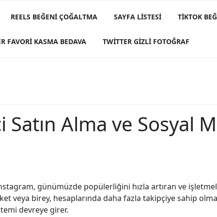
REELS BEĞENI ÇOĞALTMA
SAYFA LISTESI
TIKTOK BE
ER FAVORI KASMA BEDAVA
TWITTER GIZLI FOTOĞRAF
i Satın Alma ve Sosyal M
nstagram, günümüzde popülerliğini hızla artıran ve işletmele
rket veya birey, hesaplarında daha fazla takipçiye sahip olma
temi devreye girer.