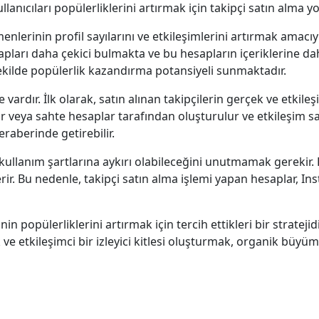
llanıcıları popülerliklerini artırmak için takipçi satın alma 
lerinin profil sayılarını ve etkileşimlerini artırmak amacıyla
apları daha çekici bulmakta ve bu hesapların içeriklerine da
r şekilde popülerlik kazandırma potansiyeli sunmaktadır.
e vardır. İlk olarak, satın alınan takipçilerin gerçek ve etkile
ar veya sahte hesaplar tarafından oluşturulur ve etkileşim s
beraberinde getirebilir.
 kullanım şartlarına aykırı olabileceğini unutmamak gerekir
erir. Bu nedenle, takipçi satın alma işlemi yapan hesaplar, I
 popülerliklerini artırmak için tercih ettikleri bir stratejid
ve etkileşimci bir izleyici kitlesi oluşturmak, organik büy