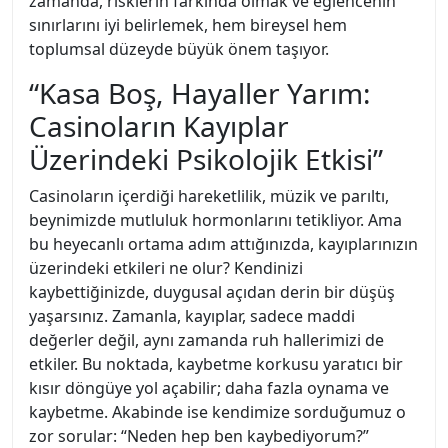
zamanda, risklerin farkında olmak ve eğlencenin
sınırlarını iyi belirlemek, hem bireysel hem
toplumsal düzeyde büyük önem taşıyor.
“Kasa Boş, Hayaller Yarım:
Casinoların Kayıplar
Üzerindeki Psikolojik Etkisi”
Casinoların içerdiği hareketlilik, müzik ve parıltı,
beynimizde mutluluk hormonlarını tetikliyor. Ama
bu heyecanlı ortama adım attığınızda, kayıplarınızın
üzerindeki etkileri ne olur? Kendinizi
kaybettiğinizde, duygusal açıdan derin bir düşüş
yaşarsınız. Zamanla, kayıplar, sadece maddi
değerler değil, aynı zamanda ruh hallerimizi de
etkiler. Bu noktada, kaybetme korkusu yaratıcı bir
kısır döngüye yol açabilir; daha fazla oynama ve
kaybetme. Akabinde ise kendimize sorduğumuz o
zor sorular: “Neden hep ben kaybediyorum?”