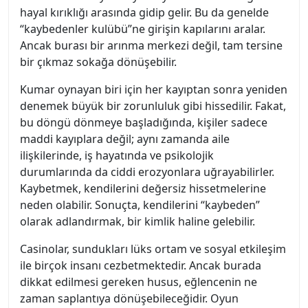
hayal kırıklığı arasında gidip gelir. Bu da genelde
“kaybedenler kulübü”ne girişin kapılarını aralar.
Ancak burası bir arınma merkezi değil, tam tersine
bir çıkmaz sokağa dönüşebilir.
Kumar oynayan biri için her kayıptan sonra yeniden
denemek büyük bir zorunluluk gibi hissedilir. Fakat,
bu döngü dönmeye başladığında, kişiler sadece
maddi kayıplara değil; aynı zamanda aile
ilişkilerinde, iş hayatında ve psikolojik
durumlarında da ciddi erozyonlara uğrayabilirler.
Kaybetmek, kendilerini değersiz hissetmelerine
neden olabilir. Sonuçta, kendilerini “kaybeden”
olarak adlandırmak, bir kimlik haline gelebilir.
Casinolar, sundukları lüks ortam ve sosyal etkileşim
ile birçok insanı cezbetmektedir. Ancak burada
dikkat edilmesi gereken husus, eğlencenin ne
zaman saplantıya dönüşebileceğidir. Oyun