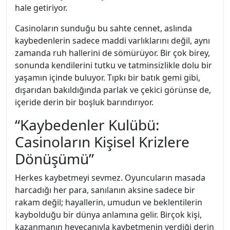
hale getiriyor.
Casinoların sunduğu bu sahte cennet, aslında
kaybedenlerin sadece maddi varlıklarını değil, aynı
zamanda ruh hallerini de sömürüyor. Bir çok birey,
sonunda kendilerini tutku ve tatminsizlikle dolu bir
yaşamın içinde buluyor. Tıpkı bir batık gemi gibi,
dışarıdan bakıldığında parlak ve çekici görünse de,
içeride derin bir boşluk barındırıyor.
“Kaybedenler Kulübü:
Casinoların Kişisel Krizlere
Dönüşümü”
Herkes kaybetmeyi sevmez. Oyuncuların masada
harcadığı her para, sanılanın aksine sadece bir
rakam değil; hayallerin, umudun ve beklentilerin
kaybolduğu bir dünya anlamına gelir. Birçok kişi,
kazanmanın heyecanıyla kaybetmenin verdiği derin