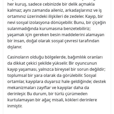
her kuruş, sadece cebinizde bir delik açmakla
kalmaz; aynı zamanda aileniz, arkadaşlarınız ve iş
ortamınız üzerindeki ilişkileri de zedeler. Kayıp, bir
nevi sosyal izolasyona dönüşebilir. Bunu, bir çiçeğin
sulanmadığında kurumasına benzetebiliriz;
yaşamak için gereken besin maddelerini alamayan
bir insan, doğal olarak sosyal çevresi tarafından
dışlanır.
Casinoların olduğu bölgelerde, bağımlılık oranları
da dikkat çekici şekilde yükselir. Bir oyuncunun
kayıp yaşaması, yalnızca bireysel bir sorun değildir;
toplumsal bir yara olarak da görülebilir. Sosyal
ortamlar, kayıplara duyarsız hale geldiğinde; destek
mekanizmaları zayıflar ve kayıplar daha da
derinleşir. Bu durum, bir türlü çürümeden
kurtulamayan bir ağaç misali, kökleri derinlere
inmiştir.