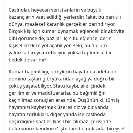
Casinolar, heyecan verici anların ve büyük
kazançların vaat edildiği yerlerdir; fakat bu parıltılı
dünya, maalesef karanlık gerçekler barındırıyor.
Birçok kişi için kumar oynamak eğlenceli bir aktivite
gibi görünse de, bazıları için bu eğlence, derin
kişisel krizlere yol açabiliyor. Peki, bu durum
yalnızca bireyi mi etkiliyor, yoksa toplumsal bir
bedeli de var mı?
Kumar bağımlılığı, bireylerin hayatında adeta bir
domino taşları gibi yukarıdan aşağıya doğru bir
çöküş yaşatabiliyor. Statü kaybı, aile içindeki
gerilimler ve maddi zararlar, bu bağımlılığın
kaçınılmaz sonuçları arasında. Düşünün ki, tüm iş
hayatınızı kaybetmek üzeresiniz ve bir yanda
hayatın zorlukları, diğer yanda ise casinoda
geçirdiğiniz saatler. Nasıl bir çıkmaz içerisinde
bulursunuz kendinizi? İşte tam bu noktada, bireysel