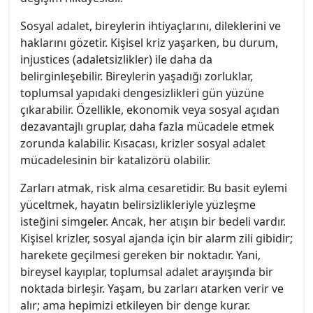
Sosyal adalet, bireylerin ihtiyaçlarını, dileklerini ve
haklarını gözetir. Kişisel kriz yaşarken, bu durum,
injustices (adaletsizlikler) ile daha da
belirginleşebilir. Bireylerin yaşadığı zorluklar,
toplumsal yapıdaki dengesizlikleri gün yüzüne
çıkarabilir. Özellikle, ekonomik veya sosyal açıdan
dezavantajlı gruplar, daha fazla mücadele etmek
zorunda kalabilir. Kısacası, krizler sosyal adalet
mücadelesinin bir katalizörü olabilir.
Zarları atmak, risk alma cesaretidir. Bu basit eylemi
yüceltmek, hayatın belirsizlikleriyle yüzleşme
isteğini simgeler. Ancak, her atışın bir bedeli vardır.
Kişisel krizler, sosyal ajanda için bir alarm zili gibidir;
harekete geçilmesi gereken bir noktadır. Yani,
bireysel kayıplar, toplumsal adalet arayışında bir
noktada birleşir. Yaşam, bu zarları atarken verir ve
alır; ama hepimizi etkileyen bir denge kurar.