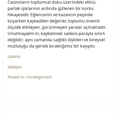
Casinoların toplumsal doku üzerindeki etkisi,
parlak ışıklarının ardında gizlenen bir korku
hikayesidir. Eğlencenin ve kazancın peşinde
koşarken kaybedilen değerler, toplumu önemli
ölçüde etkileyen, görünmeyen yaralar açmaktadır.
Unutmayalım ki, kaybetmek sadece parayla sınırlı
değildir; aynı zamanda sağlıklı ilişkileri ve bireysel
mutluluğu da geride bıraktığımız bir kayıptır.
casino
tıklayın
Posted in:
Uncategorized
Yazı