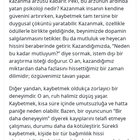
kazanma arzusu kabarır. Peki, bu arzunun ardında
yatan psikoloji nedir? Kazanmak insanın kendine
güvenini artırırken, kaybetmek tam tersine bir
duygusal çöküntü yaratabilir. Kazanmak, özellikle
ödüllerle birlikte geldiğinde, beynimizde dopamin
salgılanmasını tetikler. Bu da mutluluk ve heyecan
hissini beraberinde getirir. Kazandığımızda, “Neden
bu kadar mutluyum?” diye sormak, istem dışı bir
araştırma isteği doğurur. O an, kazandığımız
miktardan daha fazlasını hissettiğimiz bir zaman
dilimidir; özgüvenimiz tavan yapar.
Diğer yandan, kaybetmek oldukça zorlayıcı bir
deneyimdir. O an, ruh halimiz düşüş yaşar.
Kaybetmek, kısa süre içinde umutsuzluğa ve hatta
paniğe neden olabilir. Bazen, bir oyuncunun “Bir
daha deneyeyim” diyerek kayıplarını telafi etmeye
çalışması, durumu daha da kötüleştirir. Sürekli
kaybetmek, kişide bir tür bağımlılık hissi